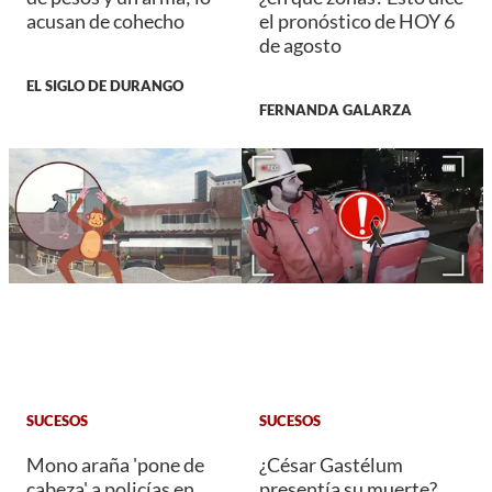
acusan de cohecho
el pronóstico de HOY 6
de agosto
EL SIGLO DE DURANGO
FERNANDA GALARZA
SUCESOS
SUCESOS
Mono araña 'pone de
¿César Gastélum
cabeza' a policías en
presentía su muerte?