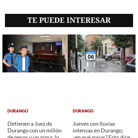
TE PUEDE INTERESAR
DURANGO
DURANGO
Detienen a Juez de
Jueves con lluvias
Durango con un millón
intensas en Durango;
de pesos y un arma; lo
¿en qué zonas? Esto dice