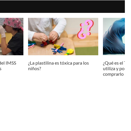
del IMSS
¿La plastilina es tóxica para los
¿Qué es el Tr
s
niños?
utiliza y por 
comprarlo sin