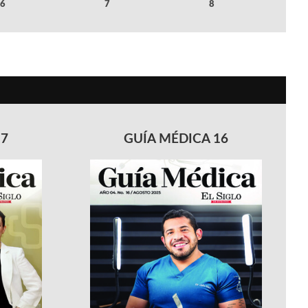
6
7
8
17
GUÍA MÉDICA 16