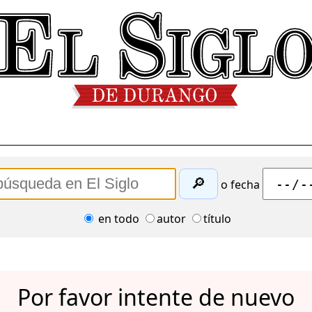
🔎
o fecha
en todo
autor
título
Por favor intente de nuevo