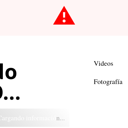
⚠️
do
Videos
Fotografía
..
Cargando información...