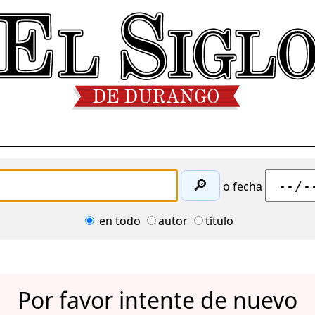
🔎
o fecha
en todo
autor
título
Por favor intente de nuevo