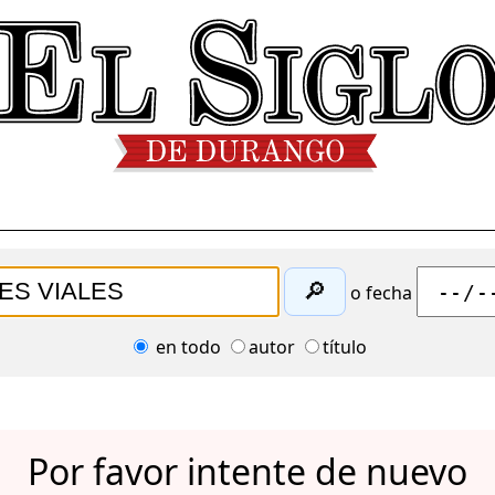
🔎
o fecha
en todo
autor
título
Por favor intente de nuevo