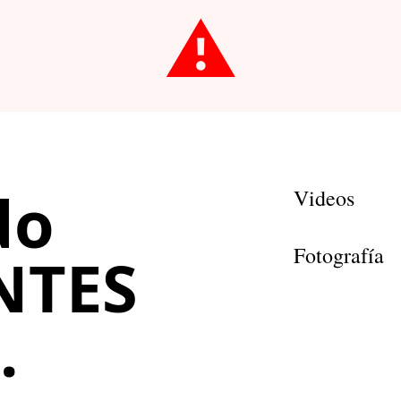
⚠️
do
Videos
Fotografía
NTES
.