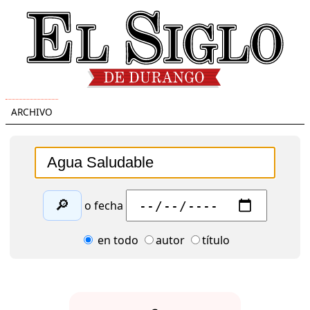
ARCHIVO
🔎
o fecha
en todo
autor
título