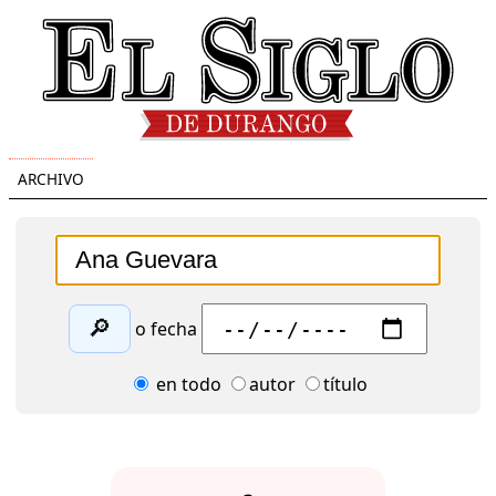
ARCHIVO
🔎
o fecha
en todo
autor
título