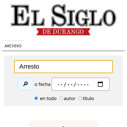
ARCHIVO
🔎
o fecha
en todo
autor
título