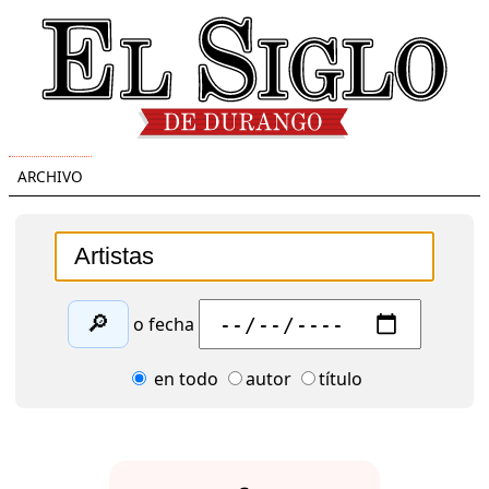
ARCHIVO
🔎
o fecha
en todo
autor
título