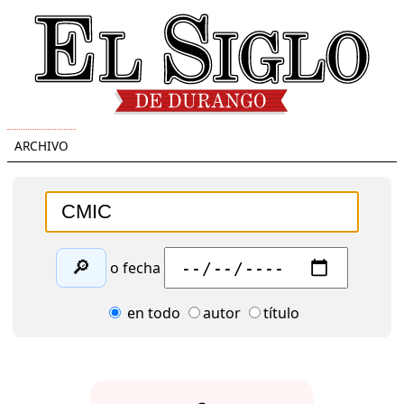
ARCHIVO
🔎
o fecha
en todo
autor
título