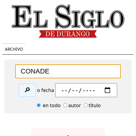
ARCHIVO
🔎
o fecha
en todo
autor
título