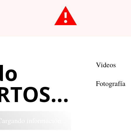
⚠️
do
Videos
Fotografía
TOS...
Cargando información...