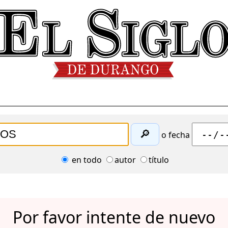
🔎
o fecha
en todo
autor
título
Por favor intente de nuevo