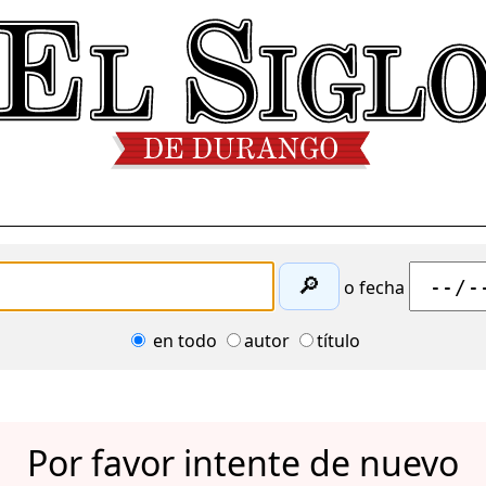
🔎
o fecha
en todo
autor
título
Por favor intente de nuevo