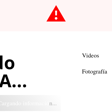
⚠️
do
Videos
Fotografía
...
Cargando información...