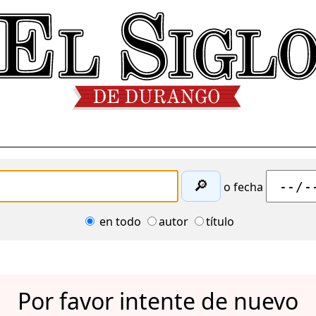
🔎
o fecha
en todo
autor
título
Por favor intente de nuevo