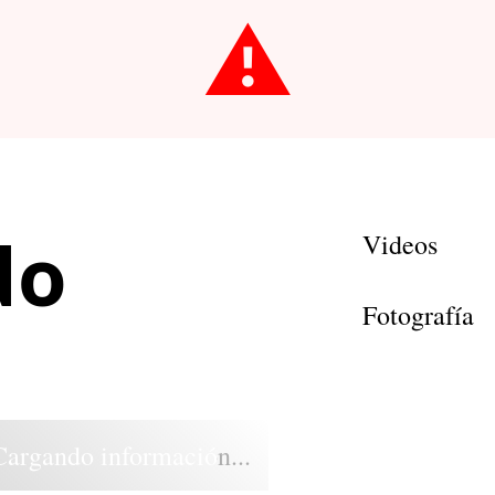
⚠️
do
Videos
Fotografía
Cargando información...