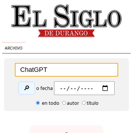
ARCHIVO
🔎
o fecha
en todo
autor
título