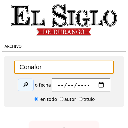
ARCHIVO
🔎
o fecha
en todo
autor
título