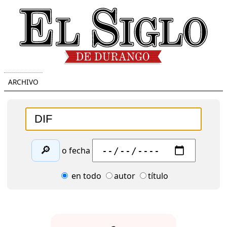
ARCHIVO
🔎
o fecha
en todo
autor
título