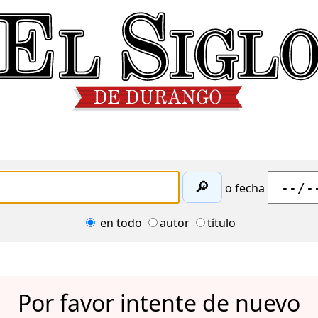
🔎
o fecha
en todo
autor
título
Por favor intente de nuevo