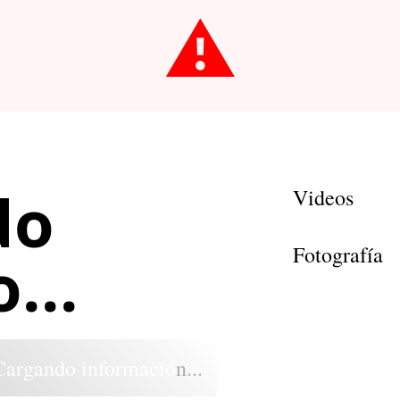
⚠️
do
Videos
Fotografía
...
Cargando información...