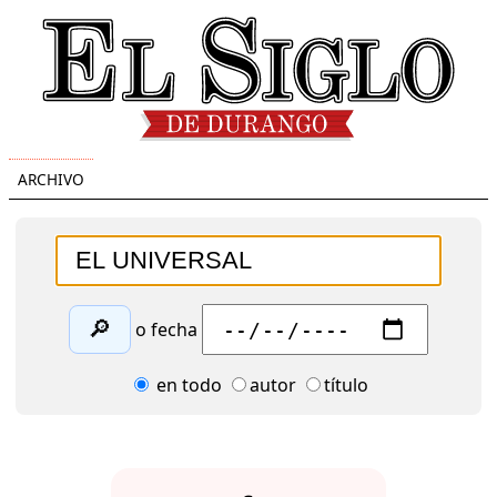
ARCHIVO
🔎
o fecha
en todo
autor
título