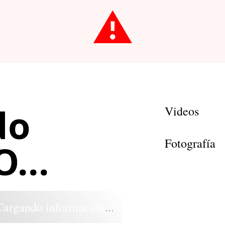
⚠️
do
Videos
Fotografía
...
Cargando información...