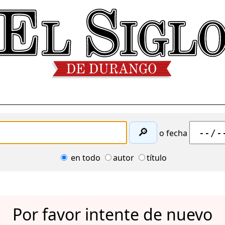
🔎
o fecha
en todo
autor
título
Por favor intente de nuevo