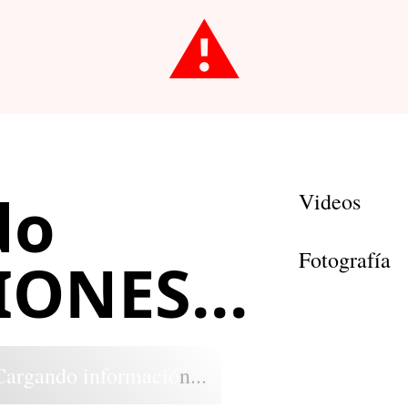
⚠️
do
Videos
Fotografía
ONES...
Cargando información...