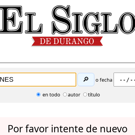
🔎
o fecha
en todo
autor
título
Por favor intente de nuevo