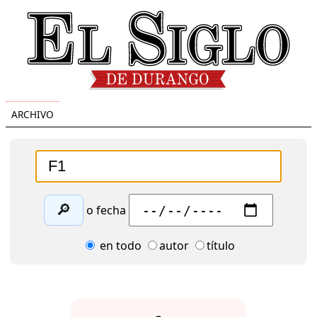
ARCHIVO
🔎
o fecha
en todo
autor
título