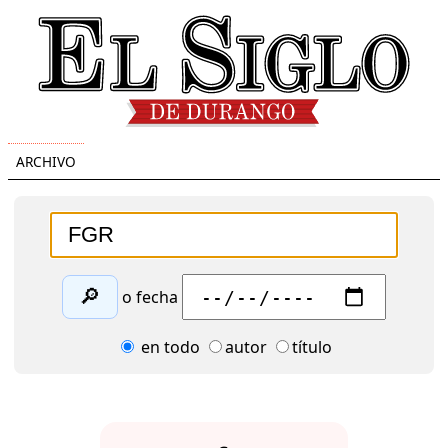
ARCHIVO
🔎
o fecha
en todo
autor
título