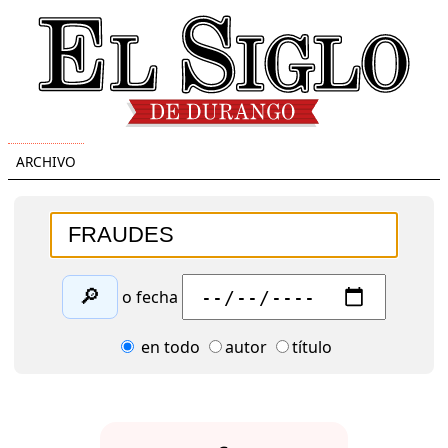
ARCHIVO
🔎
o fecha
en todo
autor
título