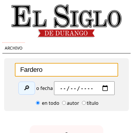
ARCHIVO
🔎
o fecha
en todo
autor
título