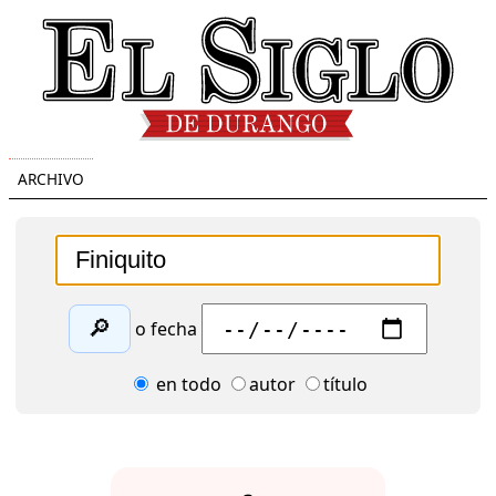
ARCHIVO
🔎
o fecha
en todo
autor
título