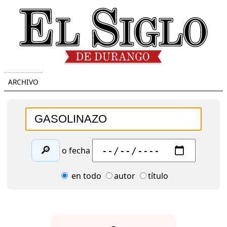
ARCHIVO
🔎
o fecha
en todo
autor
título