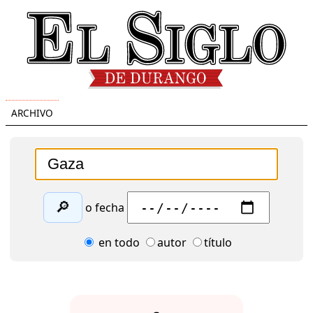
ARCHIVO
🔎
o fecha
en todo
autor
título