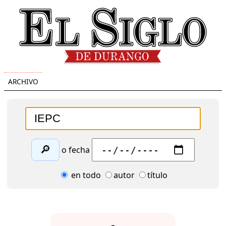
ARCHIVO
🔎
o fecha
en todo
autor
título