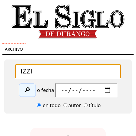
ARCHIVO
🔎
o fecha
en todo
autor
título