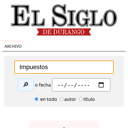
ARCHIVO
🔎
o fecha
en todo
autor
título