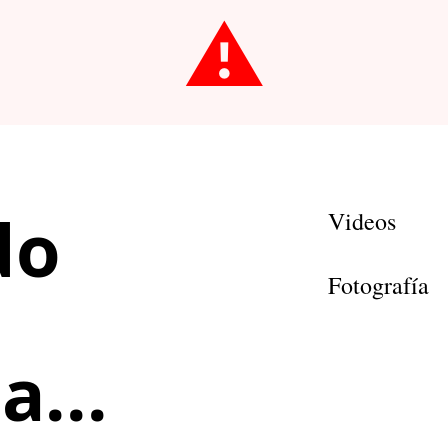
⚠️
do
Videos
Fotografía
a...