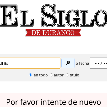
🔎
o fecha
en todo
autor
título
Por favor intente de nuevo