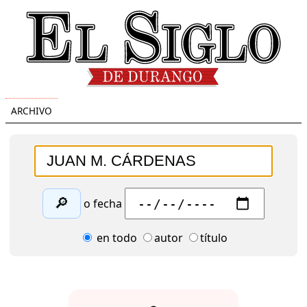
ARCHIVO
🔎
o fecha
en todo
autor
título