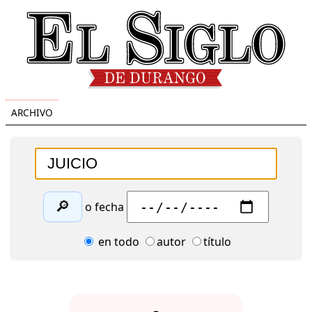
ARCHIVO
🔎
o fecha
en todo
autor
título