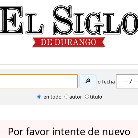
🔎
o fecha
en todo
autor
título
Por favor intente de nuevo