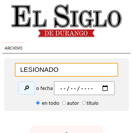
ARCHIVO
🔎
o fecha
en todo
autor
título