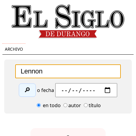
ARCHIVO
🔎
o fecha
en todo
autor
título