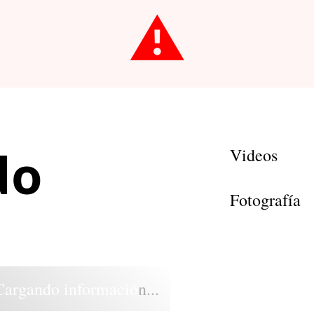
⚠️
do
Videos
Fotografía
Cargando información...