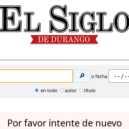
🔎
o fecha
en todo
autor
título
Por favor intente de nuevo