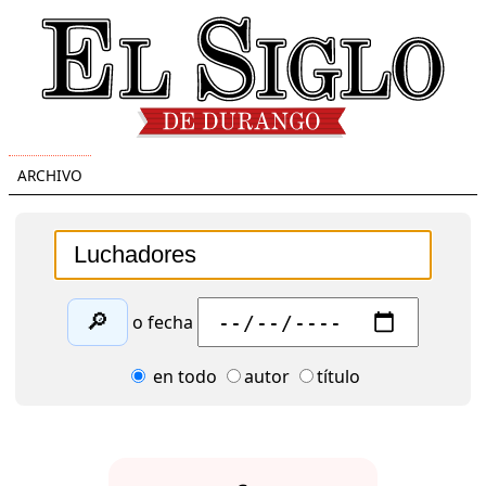
ARCHIVO
🔎
o fecha
en todo
autor
título