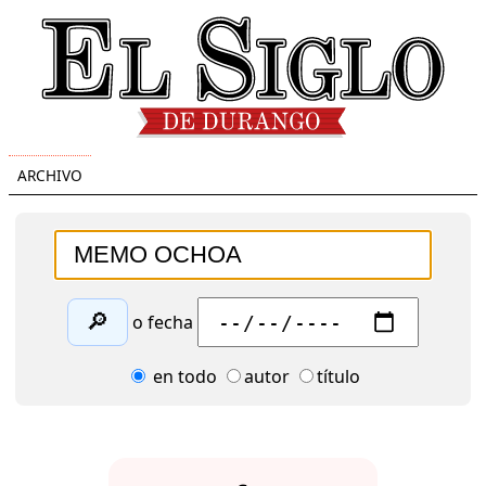
ARCHIVO
🔎
o fecha
en todo
autor
título