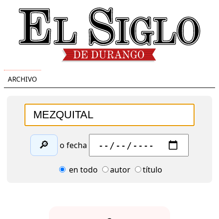
ARCHIVO
🔎
o fecha
en todo
autor
título