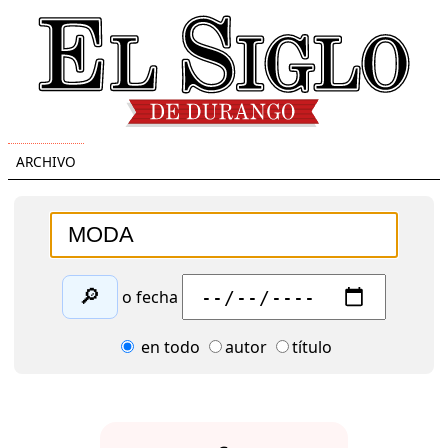
ARCHIVO
🔎
o fecha
en todo
autor
título