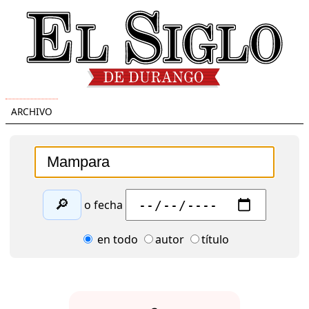
ARCHIVO
🔎
o fecha
en todo
autor
título