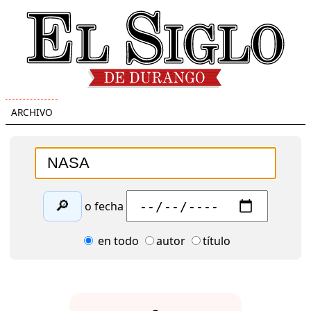
ARCHIVO
🔎
o fecha
en todo
autor
título