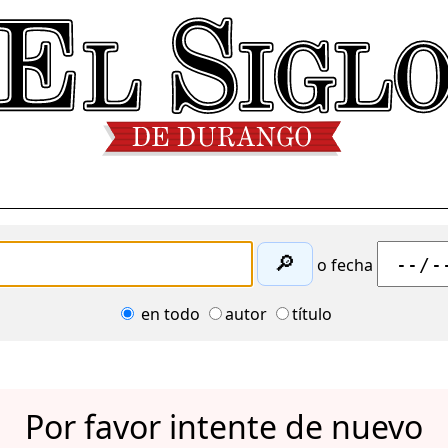
🔎
o fecha
en todo
autor
título
Por favor intente de nuevo