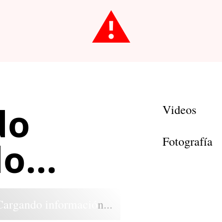
⚠️
do
Videos
Fotografía
o...
Cargando información...