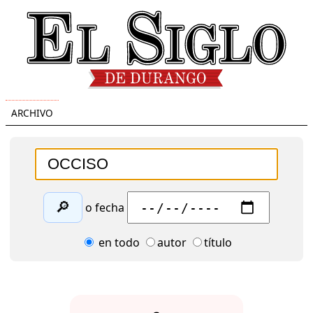
ARCHIVO
🔎
o fecha
en todo
autor
título