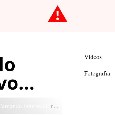
⚠️
do
Videos
Fotografía
o...
Cargando información...