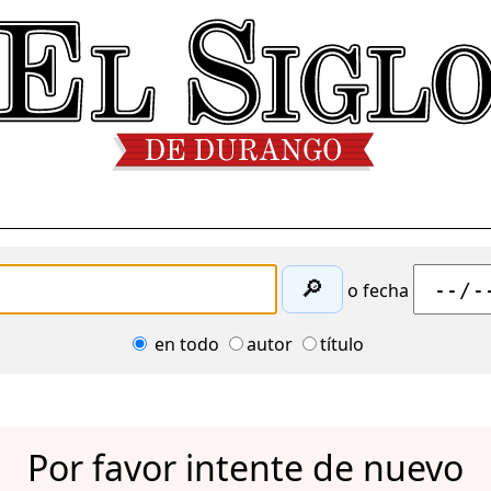
🔎
o fecha
en todo
autor
título
Por favor intente de nuevo