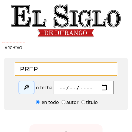
ARCHIVO
🔎
o fecha
en todo
autor
título