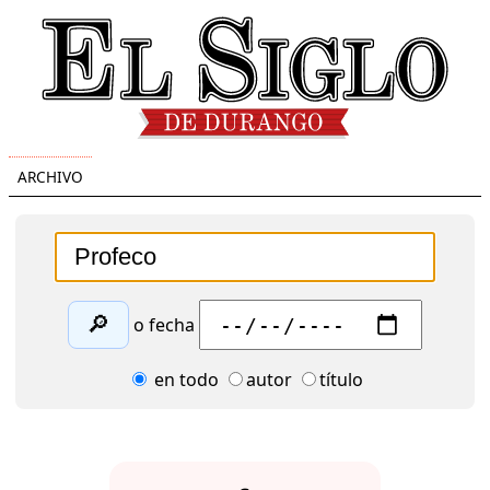
ARCHIVO
🔎
o fecha
en todo
autor
título